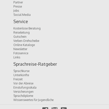
Partner
Presse
Jobs
Social Media
Service
Kostenlose Beratung
Reiseleitung
Gutschein
Verben-Drehscheibe
Online Kataloge
Newsletter
Fotoservice
Links
Sprachreise-Ratgeber
Sprachkurse
Unterkünfte
Freizeit
Vor der Abreise
Einstufungsskala
Versicherungen
Sprachdiplome
Wissenswertes für Jugendliche
f
i
y