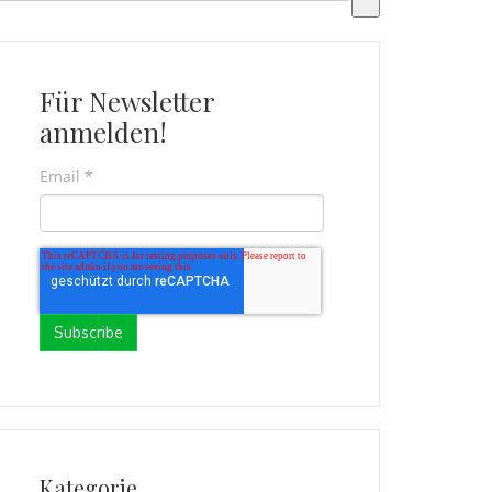
l n'y a aucune suggestion car le champ de recherche est vi
Für Newsletter
anmelden!
Email
*
Kategorie