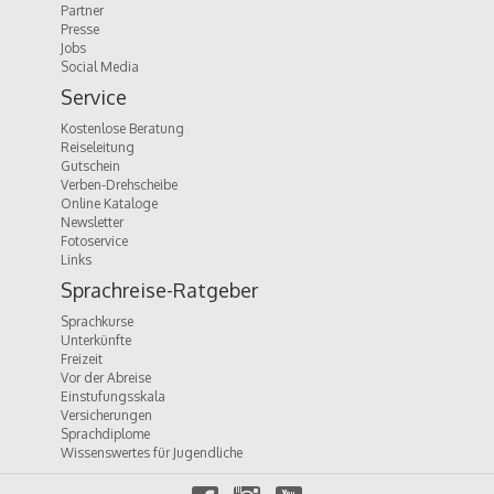
Partner
Presse
Jobs
Social Media
Service
Kostenlose Beratung
Reiseleitung
Gutschein
Verben-Drehscheibe
Online Kataloge
Newsletter
Fotoservice
Links
Sprachreise-Ratgeber
Sprachkurse
Unterkünfte
Freizeit
Vor der Abreise
Einstufungsskala
Versicherungen
Sprachdiplome
Wissenswertes für Jugendliche
f
i
y