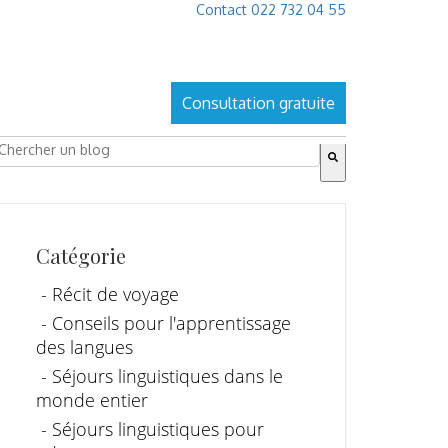
Contact 022 732 04 55
Consultation gratuite
ies ist ein Suchfeld mit einer automatischen Vorschlagsfu
s gibt keine Vorschläge, da das Suchfeld leer ist.
Catégorie
- Récit de voyage
- Conseils pour l'apprentissage
des langues
- Séjours linguistiques dans le
monde entier
- Séjours linguistiques pour