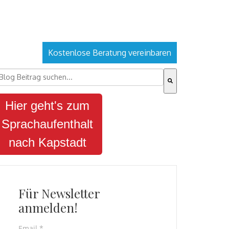
Kostenlose Beratung vereinbaren
ies ist ein Suchfeld mit einer automatischen Vorschlagsfu
s gibt keine Vorschläge, da das Suchfeld leer ist.
Hier geht's zum
Sprachaufenthalt
nach Kapstadt
Für Newsletter
anmelden!
Email
*