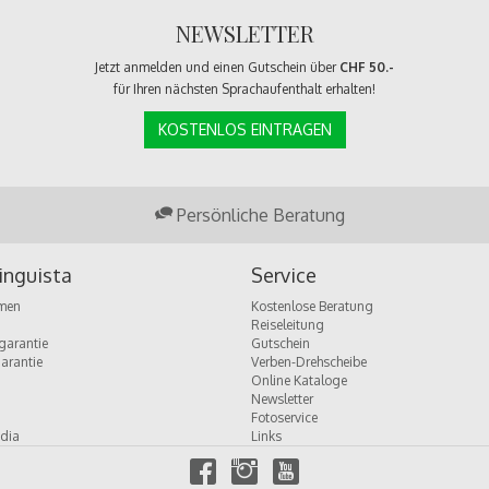
NEWSLETTER
Jetzt anmelden und einen Gutschein über
CHF 50.-
für Ihren nächsten Sprachaufenthalt erhalten!
KOSTENLOS EINTRAGEN
Persönliche Beratung
inguista
Service
men
Kostenlose Beratung
Reiseleitung
garantie
Gutschein
garantie
Verben-Drehscheibe
Online Kataloge
Newsletter
Fotoservice
dia
Links
f
i
y
a
n
o