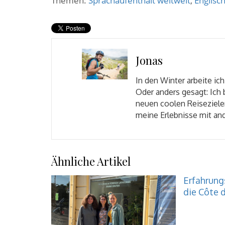
Themen:
Sprachaufenthalt weltweit
,
Englisc
Jonas
In den Winter arbeite ich
Oder anders gesagt: Ich
neuen coolen Reisezielen
meine Erlebnisse mit and
Ähnliche Artikel
Erfahrungs
die Côte d