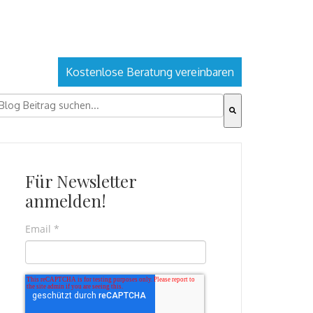
Kostenlose Beratung vereinbaren
ies ist ein Suchfeld mit einer automatischen Vorschlagsfu
s gibt keine Vorschläge, da das Suchfeld leer ist.
Für Newsletter
anmelden!
Email
*