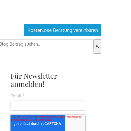
Kostenlose Beratung vereinbaren
ies ist ein Suchfeld mit einer automatischen Vorschlagsfu
s gibt keine Vorschläge, da das Suchfeld leer ist.
Für Newsletter
anmelden!
Email
*