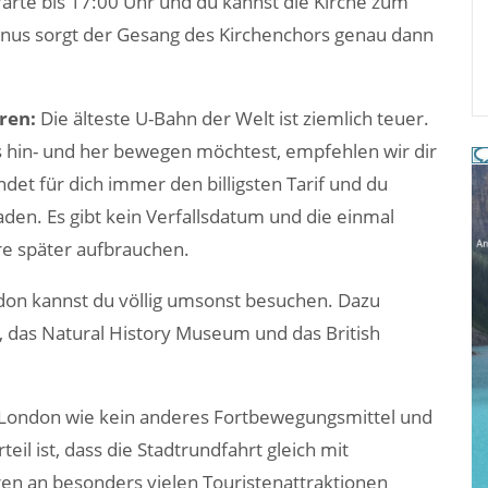
Warte bis 17:00 Uhr und du kannst die Kirche zum
Bonus sorgt der Gesang des Kirchenchors genau dann
aren:
Die älteste U-Bahn der Welt ist ziemlich teuer.
 hin- und her bewegen möchtest, empfehlen wir dir
indet für dich immer den billigsten Tarif und du
laden. Es gibt kein Verfallsdatum und die einmal
re später aufbrauchen.
on kannst du völlig umsonst besuchen. Dazu
, das Natural History Museum und das British
 London wie kein anderes Fortbewegungsmittel und
teil ist, dass die Stadtrundfahrt gleich mit
ren an besonders vielen Touristenattraktionen