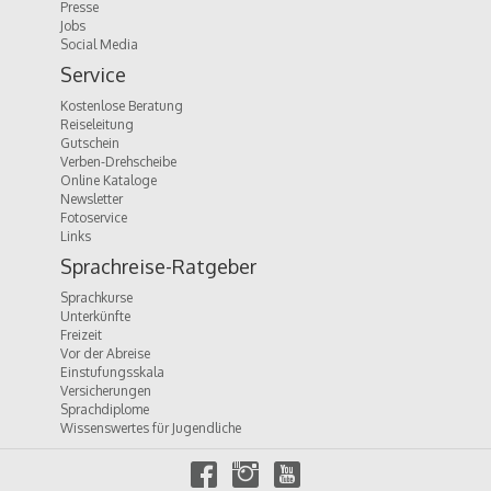
Presse
Jobs
Social Media
Service
Kostenlose Beratung
Reiseleitung
Gutschein
Verben-Drehscheibe
Online Kataloge
Newsletter
Fotoservice
Links
Sprachreise-Ratgeber
Sprachkurse
Unterkünfte
Freizeit
Vor der Abreise
Einstufungsskala
Versicherungen
Sprachdiplome
Wissenswertes für Jugendliche
f
i
y
a
n
o