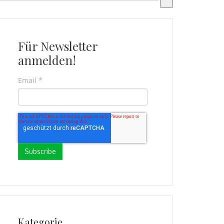
s gibt keine Vorschläge, da das Suchfeld leer ist.
Für Newsletter
anmelden!
Email
*
Kategorie