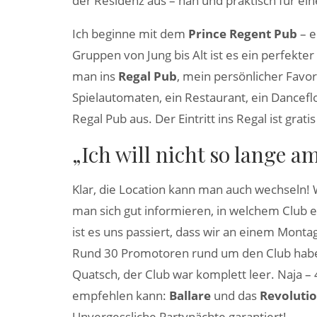
der Residenz aus – nah und praktisch für ei
Ich beginne mit dem
Prince Regent Pub
– e
Gruppen von Jung bis Alt ist es ein perfekte
man ins
Regal Pub
, mein persönlicher Favor
Spielautomaten, ein Restaurant, ein Dancefl
Regal Pub aus. Der Eintritt ins Regal ist gratis 
„Ich will nicht so lange a
Klar, die Location kann man auch wechseln!
man sich gut informieren, in welchem Club e
ist es uns passiert, dass wir an einem Mon
Rund 30 Promotoren rund um den Club haben 
Quatsch, der Club war komplett leer. Naja –
empfehlen kann:
Ballare
und das
Revoluti
Unvergessliche Partynächte garantiert!