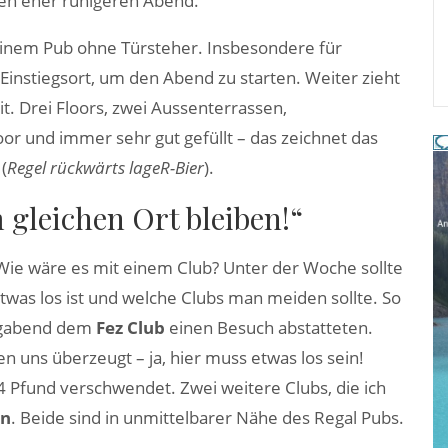
nen eher ruhigeren Abend.
inem Pub ohne Türsteher. Insbesondere für
r Einstiegsort, um den Abend zu starten. Weiter zieht
it. Drei Floors, zwei Aussenterrassen,
oor und immer sehr gut gefüllt – das zeichnet das
(
Regel rückwärts lageR-Bier
).
m gleichen Ort bleiben!“
 Wie wäre es mit einem Club? Unter der Woche sollte
twas los ist und welche Clubs man meiden sollte. So
tagabend dem
Fez Club
einen Besuch abstatteten.
uns überzeugt – ja, hier muss etwas los sein!
 4 Pfund verschwendet. Zwei weitere Clubs, die ich
on
. Beide sind in unmittelbarer Nähe des Regal Pubs.