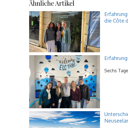
Ähnliche Artikel
Erfahrungs
die Côte d
Erfahrung
Sechs Tage 
Unterschi
Neuseela