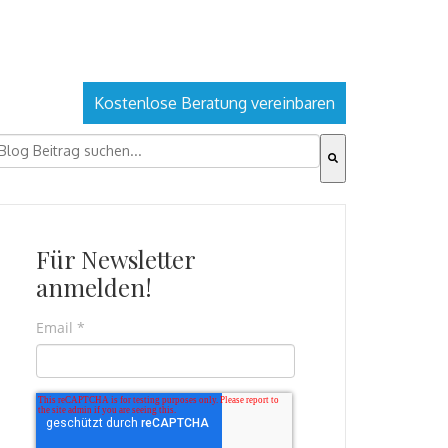
Kostenlose Beratung vereinbaren
ies ist ein Suchfeld mit einer automatischen Vorschlagsfu
s gibt keine Vorschläge, da das Suchfeld leer ist.
Für Newsletter
anmelden!
Email
*