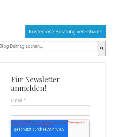
Kostenlose Beratung vereinbaren
ies ist ein Suchfeld mit einer automatischen Vorschlagsfu
s gibt keine Vorschläge, da das Suchfeld leer ist.
Für Newsletter
anmelden!
Email
*