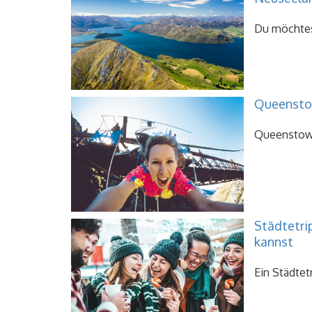
Du möchtest
Queenstow
Queenstown 
Städtetri
kannst
Ein Städtetr