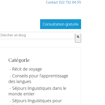
Contact 022 732 04 55
Consultation gratuite
ies ist ein Suchfeld mit einer automatischen Vorschlagsfu
s gibt keine Vorschläge, da das Suchfeld leer ist.
Catégorie
- Récit de voyage
- Conseils pour l'apprentissage
des langues
- Séjours linguistiques dans le
monde entier
- Séjours linguistiques pour