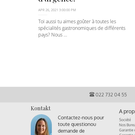
APR 26, 2021 3:00:00 PM
Toi aussi tu aimes goûter à toutes les
spécialités gastronomiques de différents
pays? Nous ...
022 732 04 55
Kontakt
A prop
Contactez-nous pour
Société
toute question
ou
Nos Bure
demande de
Garantie 