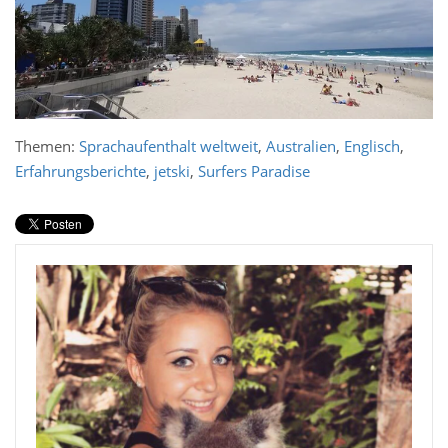
Themen:
Sprachaufenthalt weltweit
,
Australien
,
Englisch
,
Erfahrungsberichte
,
jetski
,
Surfers Paradise