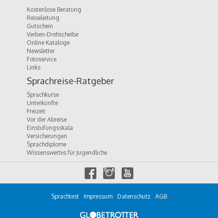
Kostenlose Beratung
Reiseleitung
Gutschein
Verben-Drehscheibe
Online Kataloge
Newsletter
Fotoservice
Links
Sprachreise-Ratgeber
Sprachkurse
Unterkünfte
Freizeit
Vor der Abreise
Einstufungsskala
Versicherungen
Sprachdiplome
Wissenswertes für Jugendliche
f
i
y
a
n
o
c
s
u
e
t
t
Sprachtest
Impressum
Datenschutz
AGB
b
a
u
o
g
b