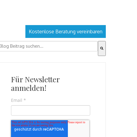
Kostenlose Beratung vereinbaren
ies ist ein Suchfeld mit einer automatischen Vorschlagsfu
s gibt keine Vorschläge, da das Suchfeld leer ist.
Für Newsletter
anmelden!
Email
*