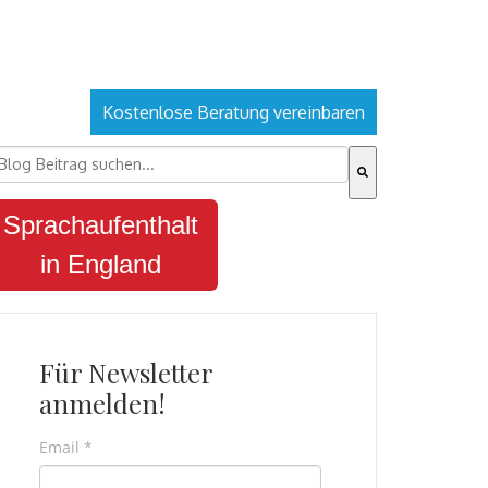
Kostenlose Beratung vereinbaren
ies ist ein Suchfeld mit einer automatischen Vorschlagsfu
s gibt keine Vorschläge, da das Suchfeld leer ist.
Sprachaufenthalt
in England
Für Newsletter
anmelden!
Email
*