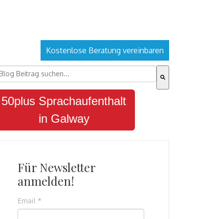
Kostenlose Beratung vereinbaren
ies ist ein Suchfeld mit einer automatischen Vorschlagsfu
s gibt keine Vorschläge, da das Suchfeld leer ist.
50plus Sprachaufenthalt
in Galway
Für Newsletter
anmelden!
Email
*