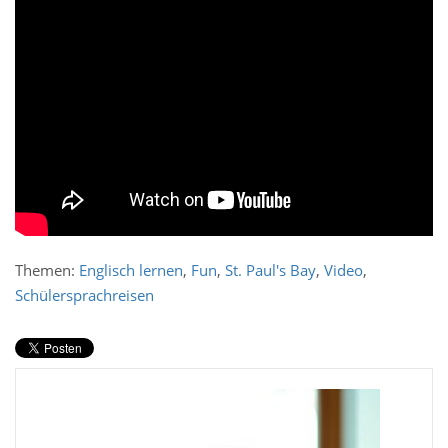
Themen:
Englisch lernen
,
Fun
,
St. Paul's Bay
,
Video
,
Schülersprachreisen