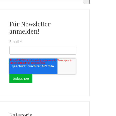
s gibt keine Vorschläge, da das Suchfeld leer ist.
Für Newsletter
anmelden!
Email
*
Kategorie