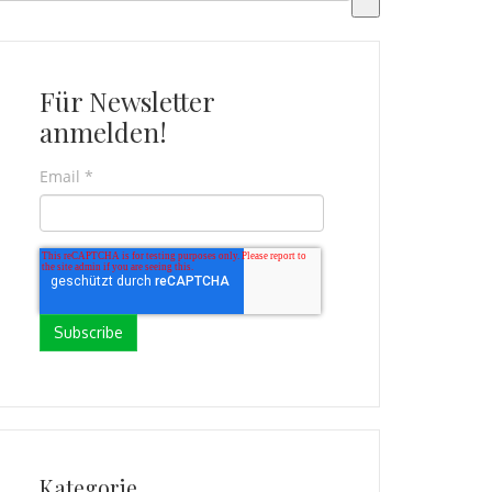
s gibt keine Vorschläge, da das Suchfeld leer ist.
Für Newsletter
anmelden!
Email
*
Kategorie