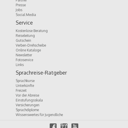
Partner
Presse
Jobs
Social Media
Service
Kostenlose Beratung
Reiseleitung
Gutschein
Verben-Drehscheibe
Online Kataloge
Newsletter
Fotoservice
Links
Sprachreise-Ratgeber
Sprachkurse
Unterkünfte
Freizeit
Vor der Abreise
Einstufungsskala
Versicherungen
Sprachdiplome
Wissenswertes für Jugendliche
f
i
y