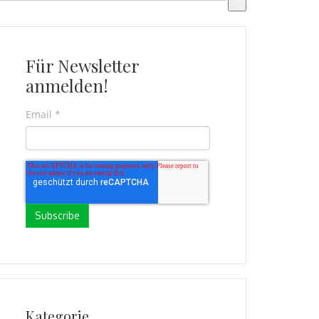
s gibt keine Vorschläge, da das Suchfeld leer ist.
Für Newsletter
anmelden!
Email
*
Kategorie