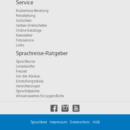
Service
Kostenlose Beratung
Reiseleitung
Gutschein
Verben-Drehscheibe
Online Kataloge
Newsletter
Fotoservice
Links
Sprachreise-Ratgeber
Sprachkurse
Unterkünfte
Freizeit
Vor der Abreise
Einstufungsskala
Versicherungen
Sprachdiplome
Wissenswertes für Jugendliche
f
i
y
a
n
o
c
s
u
e
t
t
Sprachtest
Impressum
Datenschutz
AGB
b
a
u