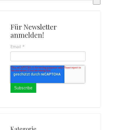
s gibt keine Vorschläge, da das Suchfeld leer ist.
Für Newsletter
anmelden!
Email
*
Kategorie