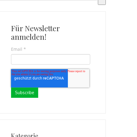
s gibt keine Vorschläge, da das Suchfeld leer ist.
Für Newsletter
anmelden!
Email
*
Kategorie