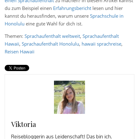
einen Sprachaufenthalt
zu machen?
In diesem Artikel
kannst
du zum Beispiel einen
Erfahrungsbericht
lesen und
hier
kannst du herausfinden, warum unsere
Sprachschule in
Honolulu
eine gute Wahl für dich ist.
Themen:
Sprachaufenthalt weltweit
,
Sprachaufenthalt
Hawaii
,
Sprachaufenthalt Honolulu
,
hawaii sprachreise
,
Reisen Hawaii
Viktoria
Reisebloggerin aus Leidenschaft! Das bin ich.