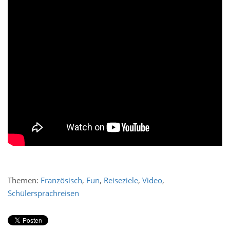
Themen:
Französisch
,
Fun
,
Reiseziele
,
Video
,
Schülersprachreisen