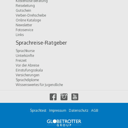
Kostenlose Beratung
Reiseleitung
Gutschein
Verben-Drehscheibe
Online Kataloge
Newsletter
Fotoservice
Links
Sprachreise-Ratgeber
Sprachkurse
Unterkünfte
Freizeit
Vor der Abreise
Einstufungsskala
Versicherungen
Sprachdiplome
Wissenswertes für Jugendliche
f
i
y
a
n
o
c
s
u
e
t
t
Sprachtest
Impressum
Datenschutz
AGB
b
a
u
o
g
b
o
r
e