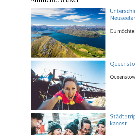
Unterschi
Neuseela
Du möchtest
Queenstow
Queenstown 
Städtetri
kannst