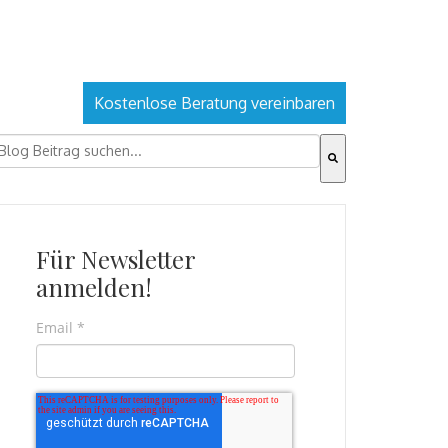
Kostenlose Beratung vereinbaren
ies ist ein Suchfeld mit einer automatischen Vorschlagsfu
s gibt keine Vorschläge, da das Suchfeld leer ist.
Für Newsletter
anmelden!
Email
*