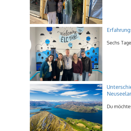
Erfahrung
Sechs Tage 
Unterschi
Neuseela
Du möchtest