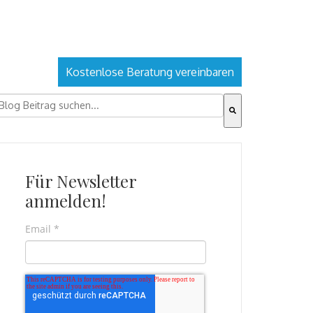
Kostenlose Beratung vereinbaren
ies ist ein Suchfeld mit einer automatischen Vorschlagsfu
s gibt keine Vorschläge, da das Suchfeld leer ist.
Für Newsletter
anmelden!
Email
*