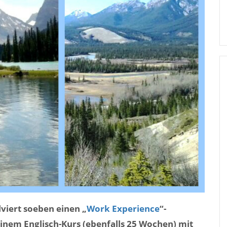
olviert soeben einen „
Work Experience
“-
inem Englisch-Kurs (ebenfalls 25 Wochen) mit