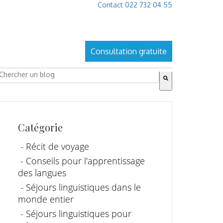
Contact 022 732 04 55
Consultation gratuite
ies ist ein Suchfeld mit einer automatischen Vorschlagsfu
s gibt keine Vorschläge, da das Suchfeld leer ist.
Catégorie
- Récit de voyage
- Conseils pour l'apprentissage
des langues
- Séjours linguistiques dans le
monde entier
- Séjours linguistiques pour