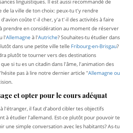
ssances linguistiques. Il est aussi recommandé de
de la ville de ton choix: peux-tu t'y rendre
'avion coûte t'-il cher, y'a t'-il des activités à faire
nt à prendre en considération au moment de réserver
 l'
Allemagne
à l'
Autriche
? Souhaites-tu étudier dans
lutôt dans une petite ville telle
Fribourg-en-Brisgau
?
udra plutôt te tourner vers des destinations
ue si tu es un citadin dans l'âme, l'animation des
ésite pas à lire notre dernier article "
Allemagne ou
cision.
ssage et opter pour le cours adéquat
l'étranger, il faut d'abord cibler tes objectifs
nt à étudier l'allemand. Est-ce plutôt pour pouvoir te
ir une simple conversation avec les habitants? As-tu