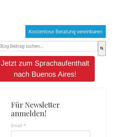
Kostenlose Beratung vereinbaren
ies ist ein Suchfeld mit einer automatischen Vorschlagsfu
s gibt keine Vorschläge, da das Suchfeld leer ist.
Jetzt zum Sprachaufenthalt
nach Buenos Aires!
Für Newsletter
anmelden!
Email
*