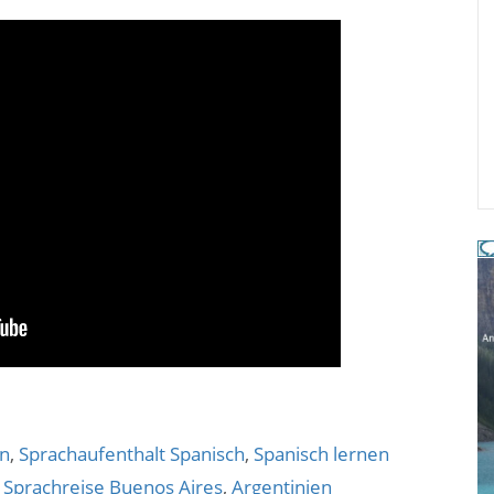
en
,
Sprachaufenthalt Spanisch
,
Spanisch lernen
,
Sprachreise Buenos Aires
,
Argentinien