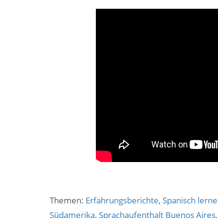
Themen:
Erfahrungsberichte
,
Spanisch lern
Südamerika
,
Sprachaufenthalt Buenos Aires