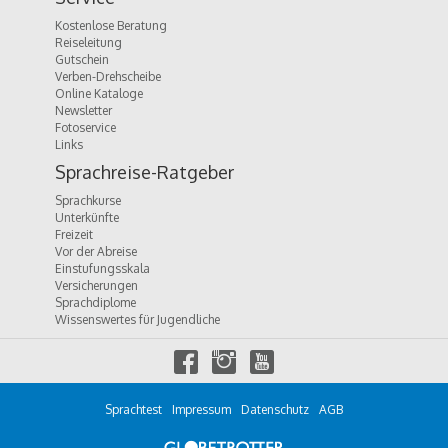
Kostenlose Beratung
Reiseleitung
Gutschein
Verben-Drehscheibe
Online Kataloge
Newsletter
Fotoservice
Links
Sprachreise-Ratgeber
Sprachkurse
Unterkünfte
Freizeit
Vor der Abreise
Einstufungsskala
Versicherungen
Sprachdiplome
Wissenswertes für Jugendliche
f
i
y
a
n
o
c
s
u
e
t
t
Sprachtest
Impressum
Datenschutz
AGB
b
a
u
o
g
b