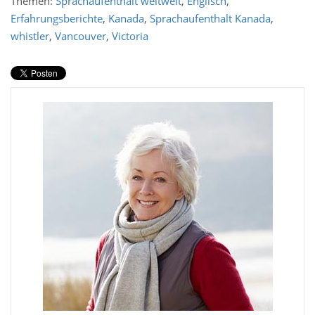
Themen:
Sprachaufenthalt weltweit
,
Englisch
,
Erfahrungsberichte
,
Kanada
,
Sprachaufenthalt Kanada
,
whistler
,
Vancouver
,
Victoria