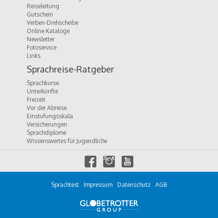
Reiseleitung
Gutschein
Verben-Drehscheibe
Online Kataloge
Newsletter
Fotoservice
Links
Sprachreise-Ratgeber
Sprachkurse
Unterkünfte
Freizeit
Vor der Abreise
Einstufungsskala
Versicherungen
Sprachdiplome
Wissenswertes für Jugendliche
f
i
y
a
n
o
c
s
u
e
t
t
Sprachtest
Impressum
Datenschutz
AGB
b
a
u
o
g
b
o
r
e
k
a